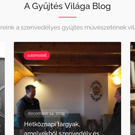
A Gyűjtés Világa Blog
híreink a szenvedélyes gyűjtés művészetének vi
autómodell
december 14, 2025
Hétköznapi tárgyak,
amelyekből szenvedély és