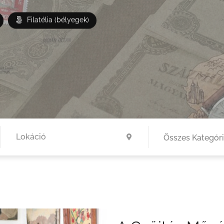
Filatélia (bélyegek)
Összes Kategór