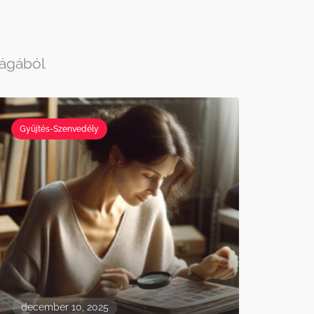
lágából
Gyűjtés-Szenvedély
december 10, 2025