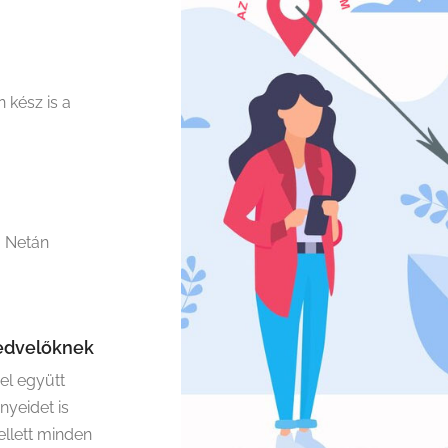
 kész is a
? Netán
kedvelőknek
zel együtt
yeidet is
ellett minden