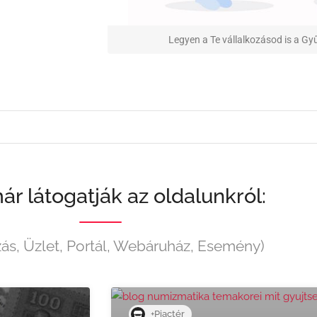
Legyen a Te vállalkozásod is a Gy
ár látogatják az oldalunkról:
zás, Üzlet, Portál, Webáruház, Esemény)