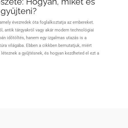
szete: Hogyan, miket és
gyűjteni?
 amely évezredek óta foglalkoztatja az embereket.
l, antik tárgyakról vagy akár modern technológiai
án időtöltés, hanem egy izgalmas utazás is a
túra világába. Ebben a cikkben bemutatjuk, miért
 léteznek a gyűjtésnek, és hogyan kezdheted el ezt a