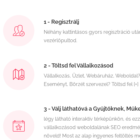
1 - Regisztrálj
Néhány kattintásos gyors regisztráció után
vezérlőpultod.
2 - Töltsd fel Vállalkozásod
Vállalkozás, Üzlet, Webáruház, Weboldal
Eseményt, Börzét szervezel? Töltsd fel [+]
3 - Válj láthatóvá a Gyűjtőknek, Mű
légy látható interaktív térképünkön, és ez
vállalkozásod weboldalának SEO eredmén
növeld! Most az alap ingyenes feltöltés m