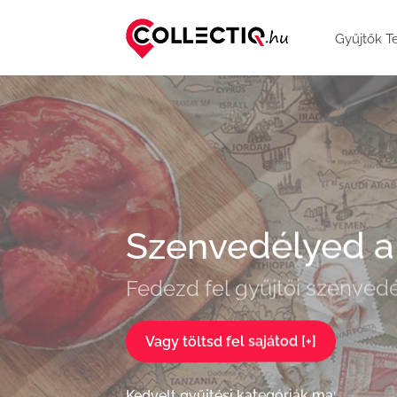
Gyűjtők T
Szenvedélyed 
Fedezd fel gyűjtői szenvedé
Vagy töltsd fel sajátod [+]
Kedvelt gyűjtési kategóriák ma: