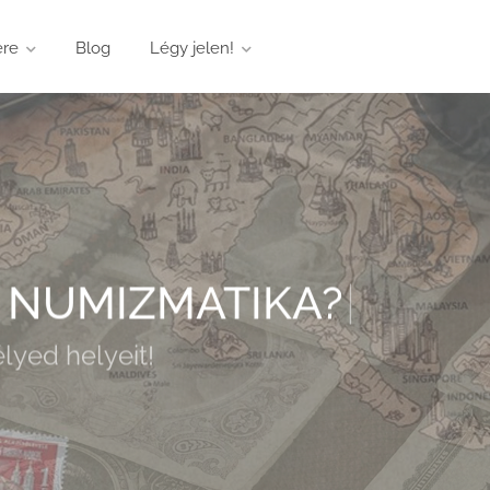
ere
Blog
Légy jelen!
a
FILATÉLIA
|
lyed helyeit!