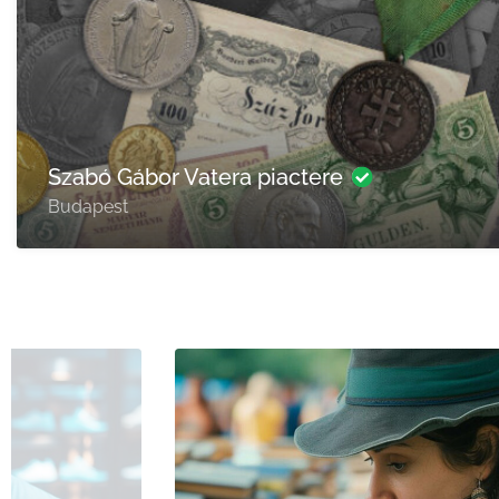
Szegvár Babamúzeum, és Mackóváros
Szegvár, Hunyadi János u. 2, 6635