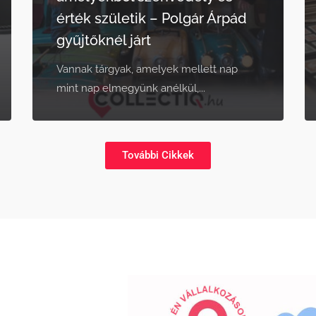
érték születik – Polgár Árpád
gyűjtőknél járt
Vannak tárgyak, amelyek mellett nap
mint nap elmegyünk anélkül,...
További Cikkek