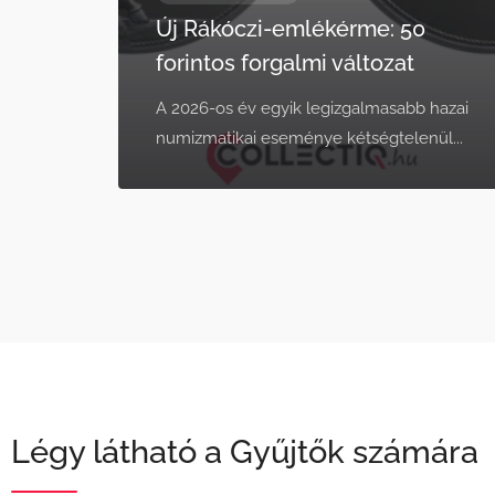
Új Rákóczi-emlékérme: 50
forintos forgalmi változat
A 2026-os év egyik legizgalmasabb hazai
numizmatikai eseménye kétségtelenül...
Légy látható a Gyűjtők számára