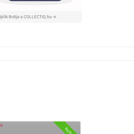
űjtők Boltja a COLLECTIQ.hu -n
+Piactér