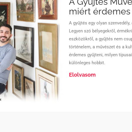
A Gyűjtés Művé
miért érdemes 
A gyűjtés egy olyan szenvedély,
Legyen szó bélyegekről, érmékrő
eszközökről, a gyűjtés nem csup
történelem, a művészet és a kul
érdemes gyűjteni, milyen típusai
különleges hobbit.
Elolvasom