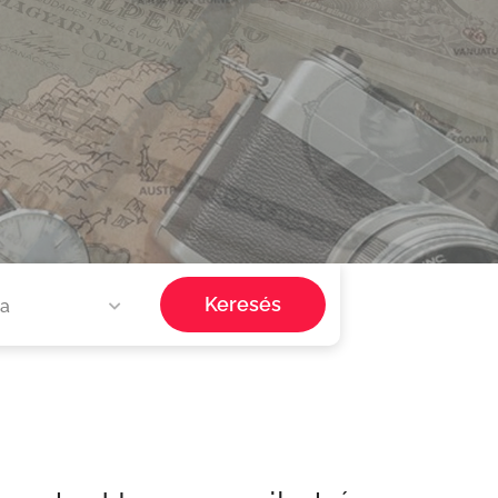
Keresés
ia