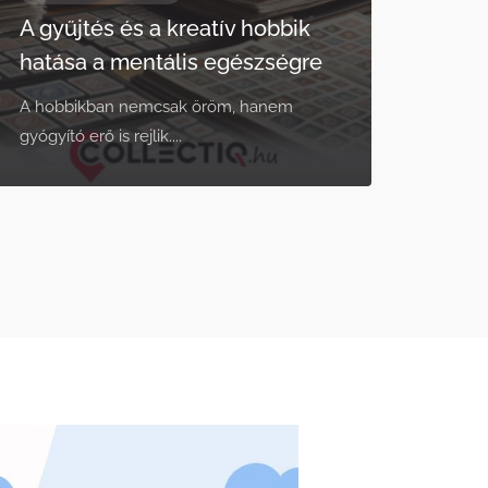
A gyűjtés és a kreatív hobbik
hatása a mentális egészségre
A hobbikban nemcsak öröm, hanem
gyógyító erő is rejlik....